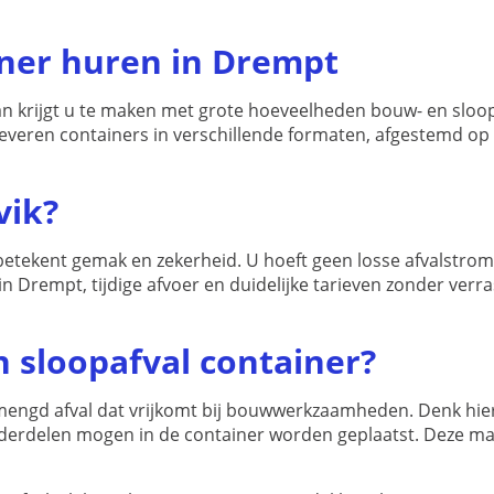
op
de
iner huren in Drempt
productpagina
 krijgt u te maken met grote hoeveelheden bouw- en sloop
Wij leveren containers in verschillende formaten, afgestemd o
vik?
 betekent gemak en zekerheid. U hoeft geen losse afvalstro
 in Drempt, tijdige afvoer en duidelijke tarieven zonder verra
 sloopafval container?
mengd afval dat vrijkomt bij bouwwerkzaamheden. Denk hierb
nderdelen mogen in de container worden geplaatst. Deze ma