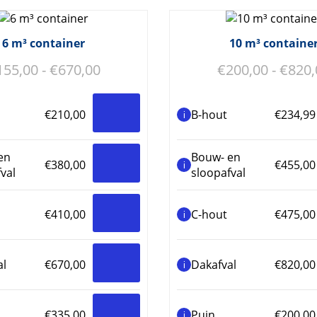
6 m³ container
10 m³ containe
Prijsklasse:
155,00
-
€
670,00
€
200,00
-
€
820,
€155,00
tot
€
210,00
B-hout
€
234,99
i
€670,00
en
Bouw- en
€
380,00
€
455,00
i
val
sloopafval
€
410,00
C-hout
€
475,00
i
al
€
670,00
Dakafval
€
820,00
i
€
335,00
Puin
€
200,00
i