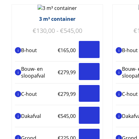
3 m³ container
Prijsklasse:
€
130,00
-
€
545,00
€
€130,00
tot
B-hout
€
165,00
B-hout
i
i
€545,00
Bouw- en
Bouw- 
€
279,99
i
i
sloopafval
sloopaf
C-hout
€
279,99
C-hout
i
i
Dakafval
€
545,00
Dakafv
i
i
Grond
€
225,00
Grond
i
i