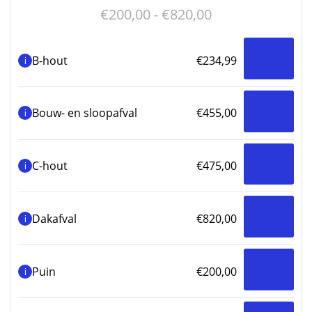
Prijsklasse:
€
200,00
-
€
820,00
g
w
€200,00
o
tot
d
B-hout
€
234,99
i
€820,00
p
Bouw- en sloopafval
€
455,00
i
C-hout
€
475,00
i
Dakafval
€
820,00
i
Puin
€
200,00
i