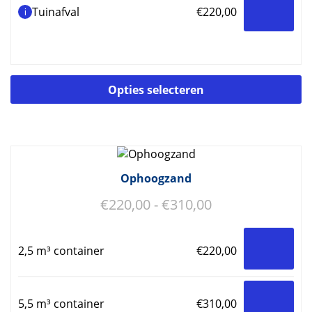
Tuinafval
€
220,00
i
Di
Opties selecteren
p
he
m
va
D
op
Ophoogzand
k
Prijsklasse:
€
220,00
-
€
310,00
g
w
€220,00
o
tot
d
2,5 m³ container
€
220,00
€310,00
p
5,5 m³ container
€
310,00