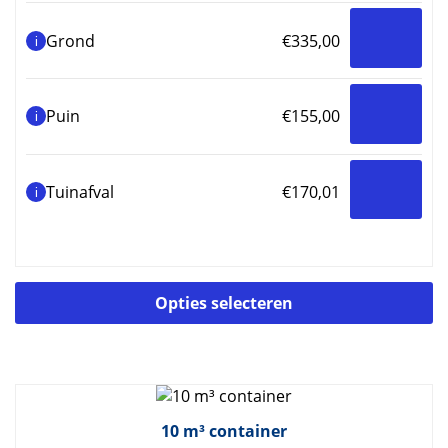
Grond
€
335,00
i
Puin
€
155,00
i
Tuinafval
€
170,01
i
Di
Opties selecteren
p
he
m
va
D
op
10 m³ container
k