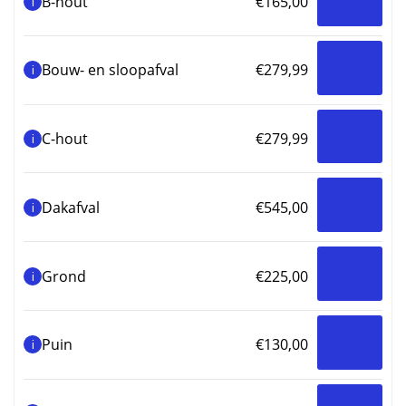
B-hout
€
165,00
i
€545,00
Bouw- en sloopafval
€
279,99
i
C-hout
€
279,99
i
Dakafval
€
545,00
i
Grond
€
225,00
i
Puin
€
130,00
i