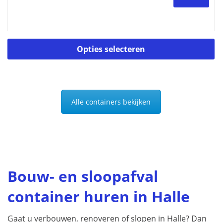
Di
Opties selecteren
p
he
m
va
D
Alle containers bekijken
op
k
g
w
o
d
Bouw- en sloopafval
p
container huren in Halle
Gaat u verbouwen, renoveren of slopen in Halle? Dan