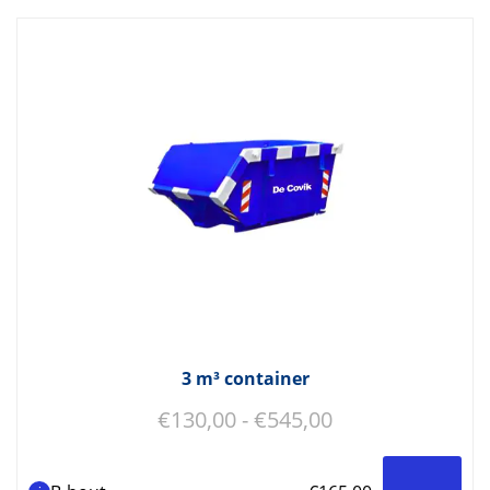
3 m³ container
Prijsklasse:
€
130,00
-
€
545,00
€130,00
tot