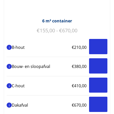
6 m³ container
Prijsklasse:
€
155,00
-
€
670,00
€155,00
tot
B-hout
€
210,00
i
€670,00
Bouw- en sloopafval
€
380,00
i
C-hout
€
410,00
i
Dakafval
€
670,00
i