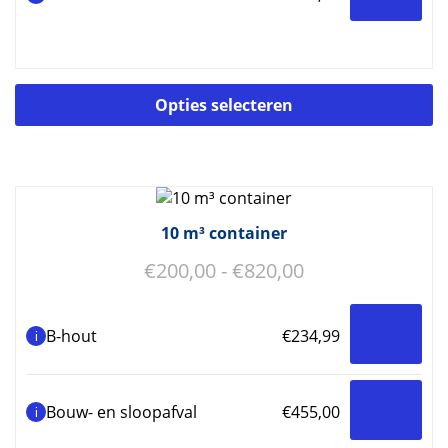
Di
Opties selecteren
p
he
m
va
D
op
10 m³ container
k
Prijsklasse:
€
200,00
-
€
820,00
g
w
€200,00
o
tot
d
B-hout
€
234,99
i
€820,00
p
Bouw- en sloopafval
€
455,00
i