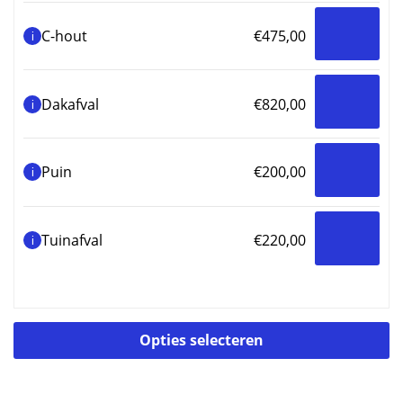
C-hout
€
475,00
i
Dakafval
€
820,00
i
Puin
€
200,00
i
Tuinafval
€
220,00
i
Di
Opties selecteren
p
he
m