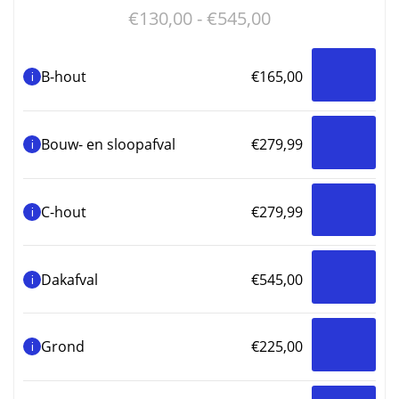
Prijsklasse:
€
130,00
-
€
545,00
€130,00
tot
B-hout
€
165,00
i
€545,00
Bouw- en sloopafval
€
279,99
i
C-hout
€
279,99
i
Dakafval
€
545,00
i
Grond
€
225,00
i