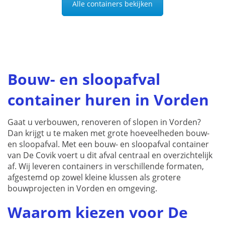
Alle containers bekijken
op
k
g
w
o
d
Bouw- en sloopafval
p
container huren in Vorden
Gaat u verbouwen, renoveren of slopen in Vorden?
Dan krijgt u te maken met grote hoeveelheden bouw-
en sloopafval. Met een bouw- en sloopafval container
van De Covik voert u dit afval centraal en overzichtelijk
af. Wij leveren containers in verschillende formaten,
afgestemd op zowel kleine klussen als grotere
bouwprojecten in Vorden en omgeving.
Waarom kiezen voor De