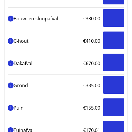
€670,00
p
Bouw- en sloopafval
€
380,00
i
C-hout
€
410,00
i
Dakafval
€
670,00
i
Grond
€
335,00
i
Puin
€
155,00
i
Tuinafval
€
170,01
i