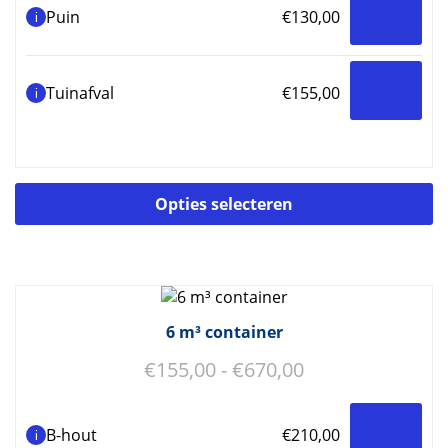
Puin
€
130,00
i
Tuinafval
€
155,00
i
Di
Opties selecteren
p
he
m
va
D
op
6 m³ container
k
Prijsklasse:
€
155,00
-
€
670,00
g
w
€155,00
o
tot
d
B-hout
€
210,00
i