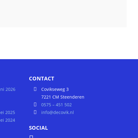
CONTACT
uni 2026
Covikseweg 3
7221 CM Steenderen
0575 – 451 502
ei 2025
info@decovik.nl
ei 2024
SOCIAL