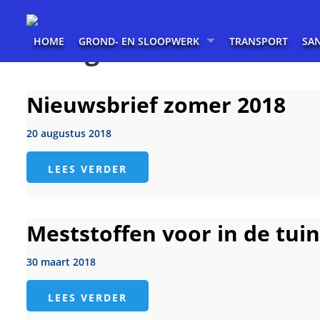
>
Categorie: De Covik
HOME
GROND- EN SLOOPWERK
TRANSPORT
SA
Nieuwsbrief zomer 2018
20 augustus 2018
LEES VERDER
Meststoffen voor in de tuin
30 maart 2018
LEES VERDER