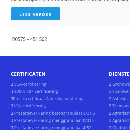
LEES VERDER
0575 – 451 502
CERTIFICATEN
DIENST
VCA-certificering
Grondwe
SVMS-007-certificering
Sloopwer
Procescertificaat Asbestverwijdering
Asbestsa
VKL-certificering
Transpor
Prestatieverklaring betongranulaat 0/31,5
Agrarisc
Prestatieverklaring menggranulaat 0/31,5
Agrarisc
Prestatieverklaring menggranulaat 4/32
Gladheid