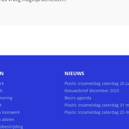
EN
NIEUWS
rk
Plastic inzameldag zaterdag 20 j
k
Nieuwsbrief december 2025
nering
Beurs agenda
t
Plastic inzameldag zaterdag 31 m
h loonwerk
Plastic inzameldag zaterdag 25 m
h advies
sbestrijding