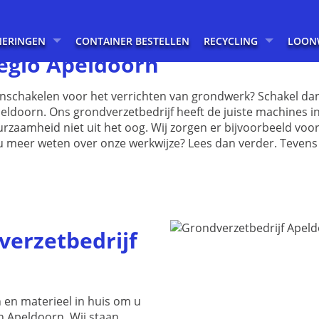
NERINGEN
CONTAINER BESTELLEN
RECYCLING
LOON
regio Apeldoorn
inschakelen voor het verrichten van grondwerk? Schakel dan 
peldoorn. Ons grondverzetbedrijf heeft de juiste machines i
 duurzaamheid niet uit het oog. Wij zorgen er bijvoorbeeld 
u meer weten over onze werkwijze? Lees dan verder. Tevens
erzetbedrijf
n en materieel in huis om u
n Apeldoorn. Wij staan