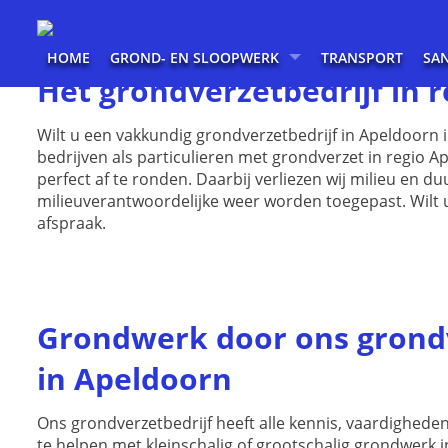
HOME
GROND- EN SLOOPWERK
TRANSPORT
SA
Het grondverzetbedrijf in 
Wilt u een vakkundig grondverzetbedrijf in Apeldoorn 
bedrijven als particulieren met grondverzet in regio A
perfect af te ronden. Daarbij verliezen wij milieu en
milieuverantwoordelijke weer worden toegepast. Wilt 
afspraak.
Grondwerk door ons grondv
in Apeldoorn
Ons grondverzetbedrijf heeft alle kennis, vaardighede
te helpen met kleinschalig of grootschalig grondwerk i