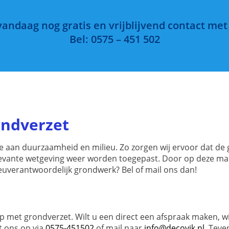
ndaag nog gratis en vrijblijvend contact met
Bel: 0575 – 451 502
ondverzet
e aan duurzaamheid en milieu. Zo zorgen wij ervoor dat de
vante wetgeving weer worden toegepast. Door op deze mani
uverantwoordelijk grondwerk? Bel of mail ons dan!
 met grondverzet. Wilt u een direct een afspraak maken, wi
t ons op via
0575-451502
of mail naar
info@decovik.nl
. Teve