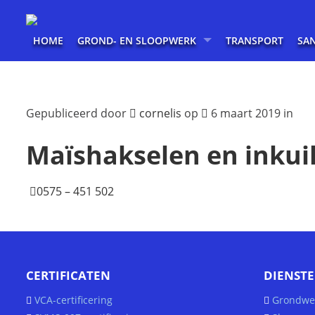
HOME
GROND- EN SLOOPWERK
TRANSPORT
SA
Gepubliceerd door
cornelis
op
6 maart 2019 in
Maïshakselen en inkui
0575 – 451 502
CERTIFICATEN
DIENST
VCA-certificering
Grondwe