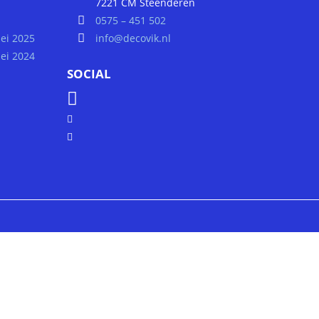
7221 CM Steenderen
0575 – 451 502
ei 2025
info@decovik.nl
ei 2024
SOCIAL