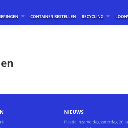
NERINGEN
CONTAINER BESTELLEN
RECYCLING
LOON
len
EN
NIEUWS
rk
Plastic inzameldag zaterdag 20 j