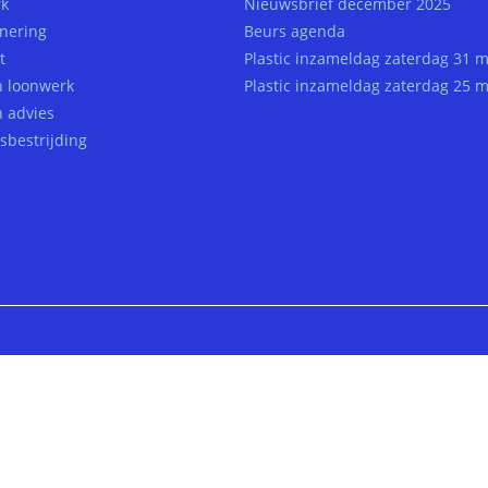
k
Nieuwsbrief december 2025
nering
Beurs agenda
t
Plastic inzameldag zaterdag 31 m
h loonwerk
Plastic inzameldag zaterdag 25 m
h advies
sbestrijding