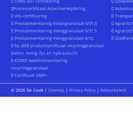
SVMS-007-certificering
Sloopwer
Procescertificaat Asbestverwijdering
Asbestsa
VKL-certificering
Transpor
Prestatieverklaring betongranulaat 0/31,5
Agrarisc
Prestatieverklaring menggranulaat 0/31,5
Agrarisc
Prestatieverklaring menggranulaat 4/32
Gladheid
NL-BSB productcertificaat recyclinggranulaat
(beton, meng, fijn en hydraulisch)
KOMO kwaliteitsverklaring
recyclinggranulaat
Certificaat GMP+
© 2026 De Covik |
Sitemap
|
Privacy Policy
|
Retourbeleid