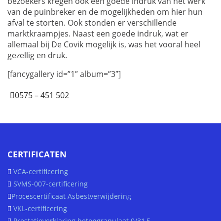
bezoekers kregen ook een goede indruk van het werk
van de puinbreker en de mogelijkheden om hier hun
afval te storten. Ook stonden er verschillende
marktkraampjes. Naast een goede indruk, wat er
allemaal bij De Covik mogelijk is, was het vooral heel
gezellig en druk.
[fancygallery id=”1″ album=”3″]
0575 – 451 502
CERTIFICATEN
VCA-certificering
SVMS-007-certificering
Procescertificaat Asbestverwijdering
VKL-certificering
Prestatieverklaring betongranulaat 0/31,5